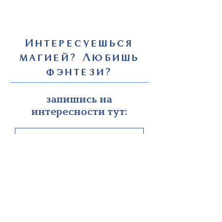
Интересуешься
магией? Любишь
фэнтези?
запишись на
интересности тут:
жми!
а читать мои книги здесь