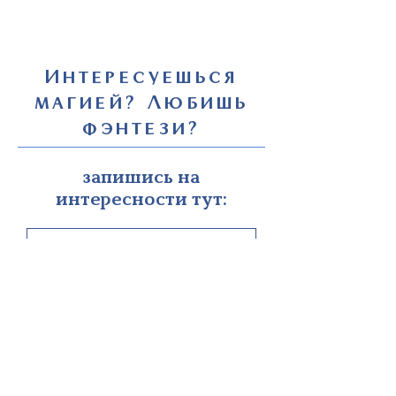
Интересуешься
магией? Любишь
фэнтези?
запишись на
интересности тут:
жми!
а читать мои книги здесь