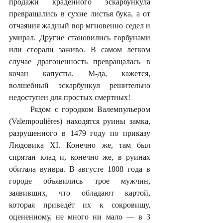
продажи краденного эскарбункула 
превращались в сухие листья бука, а от 
отчаяния жадный вор мгновенно седел и 
умирал. Другие становились горбунами 
или сгорали заживо. В самом легком 
случае драгоценность превращалась в 
кочан капусты. М-да, кажется, 
волшебный эскарбункул решительно 
недоступен для простых смертных!
	Рядом с городком Валемпульером 
(Valempoulières) находятся руины замка, 
разрушенного в 1479 году по приказу 
Людовика XI. Конечно же, там был 
спрятан клад и, конечно же, в руинах 
обитала вуивра. В августе 1808 года в 
городе объявились трое мужчин, 
заявивших, что обладают картой, 
которая приведёт их к сокровищу, 
оцененному, не много ни мало — в 3 