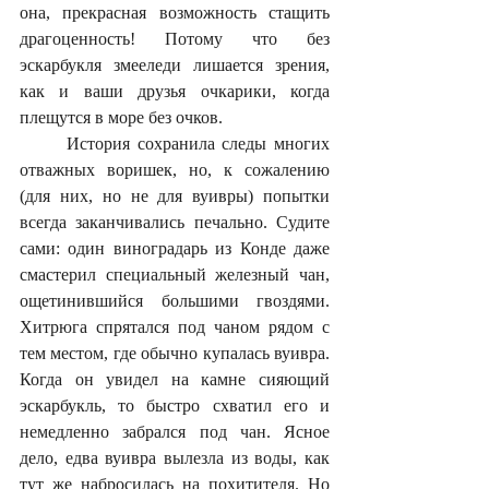
она, прекрасная возможность стащить 
драгоценность! Потому что без 
эскарбукля змееледи лишается зрения, 
как и ваши друзья очкарики, когда 
плещутся в море без очков.
	История сохранила следы многих 
отважных воришек, но, к сожалению 
(для них, но не для вуивры) попытки 
всегда заканчивались печально. Судите 
сами: один виноградарь из Конде даже 
смастерил специальный железный чан, 
ощетинившийся большими гвоздями. 
Хитрюга спрятался под чаном рядом с 
тем местом, где обычно купалась вуивра. 
Когда он увидел на камне сияющий 
эскарбукль, то быстро схватил его и 
немедленно забрался под чан. Ясное 
дело, едва вуивра вылезла из воды, как 
тут же набросилась на похитителя. Но 