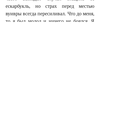
ескарбукль, но страх перед местью 
вуивры всегда пересиливал. Что до меня, 
то я был молод и ничего не боялся. Я 
слышал, что забрать камень большого 
труда не составляет, потому что вуивра 
без него слепа. Следящей же ночью я 
пошел к небольшому болотистому пруду, 
о котором говорил сыровар, чтобы 
выслеживать вуивру. Залег в кустах и 
стал ждать. Она пришла, сняла 
ескарбукль (тот сиял, что твой костёр) и 
отправилась купаться. Но — какая 
досада! — мне не удалось разглядеть, 
куда она положила камень! Я — не из 
пугливых, поэтому начал шарить вокруг 
пруда и разыскивать камень, как вдруг 
увидел, что вуивра появилась в паре 
шагов от меня. Её не было видно 