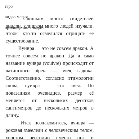
таро
видео магия
	Слишком много свидетелей 
видели, слишком много людей изучали, 
прескверные злыдни
чтобы кто-то осмелился отрицать её 
существование.
	Вуивра — это не совсем дракон. А 
точнее совсем не дракон. Да и само 
название вуивра (vouivre) происходит от 
латинского uipera — змея, гадюка. 
Соответственно, согласно этимологии 
слова, вуивра — это змея. По 
показаниям очевидцев, размер её 
меняется от нескольких десятков 
сантиметров до нескольких метров в 
длину. 
	Итак познакомитесь, вуивра — 
роковая змееледи с человеческим телом, 
хвостом рептилии вместо ног и 