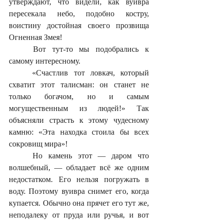
утверждают, что видели, как вуивра 
пересекала небо, подобно костру, 
воистину достойная своего прозвища 
Огненная Змея!
	Вот тут-то мы подобрались к 
самому интересному. 
	«Счастлив тот ловкач, который 
схватит этот талисман: он станет не 
только богачом, но и самым 
могущественным из людей!» Так 
объясняли страсть к этому чудесному 
камню: «Эта находка стоила бы всех 
сокровищ мира»!
	Но камень этот — даром что 
волшебный, — обладает всё же одним 
недостатком. Его нельзя погружать в 
воду. Поэтому вуивра снимет его, когда 
купается. Обычно она прячет его тут же, 
неподалеку от пруда или ручья, и вот 