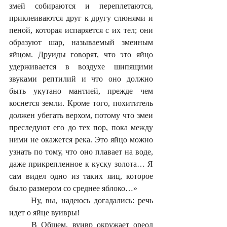
змей собираются и переплетаются, 
приклеиваются друг к другу слюнями и 
пеной, которая испаряется с их тел; они 
образуют шар, называемый змеиным 
яйцом. Друиды говорят, что это яйцо 
удерживается в воздухе шипящими 
звуками рептилий и что оно должно 
быть укутано мантией, прежде чем 
коснется земли. Кроме того, похититель 
должен убегать верхом, потому что змеи 
преследуют его до тех пор, пока между 
ними не окажется река. Это яйцо можно 
узнать по тому, что оно плавает на воде, 
даже прикрепленное к куску золота… Я 
сам видел одно из таких яиц, которое 
было размером со среднее яблоко…»
	Ну, вы, надеюсь догадались: речь 
идет о яйце вуивры!
	В Общем, вуивр окружает ореол 