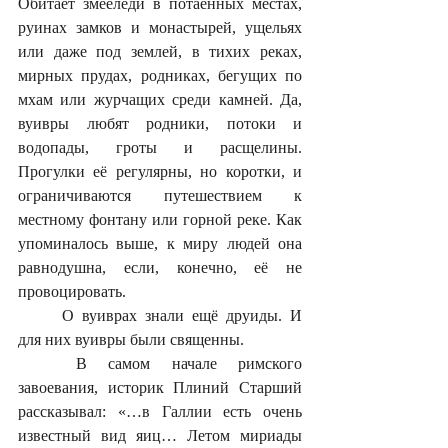
Обитает змееледи в потаенных местах, 
руинах замков и монастырей, ущельях 
или даже под землей, в тихих реках, 
мирных прудах, родниках, бегущих по 
мхам или журчащих среди камней. Да, 
вуивры любят родники, потоки и 
водопады, гроты и расщелины. 
Прогулки её регулярны, но коротки, и 
ограничиваются путешествием к 
местному фонтану или горной реке. Как 
упоминалось выше, к миру людей она 
равнодушна, если, конечно, её не 
провоцировать.
	О вуиврах знали ещё друиды. И 
для них вуивры были священны. 
	В самом начале римского 
завоевания, историк Плиний Старший 
рассказывал: «…в Галлии есть очень 
известный вид яиц… Летом мириады 