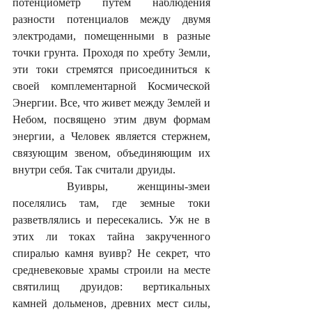
потенциометр путём наблюдения 
разности потенциалов между двумя 
электродами, помещенными в разные 
точки грунта. Проходя по хребту Земли, 
эти токи стремятся присоединиться к 
своей комплементарной Космической 
Энергии. Все, что живет между Землей и 
Небом, посвящено этим двум формам 
энергии, а Человек является стержнем, 
связующим звеном, объединяющим их 
внутри себя. Так считали друиды.
	Вуивры, женщины-змеи 
поселялись там, где земные токи 
разветвлялись и пересекались. Уж не в 
этих ли токах тайна закрученного 
спиралью камня вуивр? Не секрет, что 
средневековые храмы строили на месте 
святилищ друидов: вертикальных 
камней дольменов, древних мест силы, 