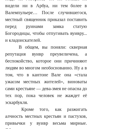
видели ни в Арбуа, ни тем более в 
Валемпульере… После случившегося, 
местный священник приказал поставить 
перед руинами замка статую 
Богородицы, чтобы отпугивать вуивру... 
и кладоискателей.
	В общем, вы поняли: скверная 
репутация вуивр преувеличена, а 
беспокойство, которое они причиняют 
людям во многом необоснованно. Ну а в 
том, что в кантоне Вале она «стала 
ужасом местных жителей», виноваты 
сами крестьяне — дева-змея не опасна до 
тех пор, пока человек не жаждет её 
эскарбукля. 
	Кроме того, как разжигать 
алчность местных крестьян и пастухов, 
привычки у вуивр весьма мирные. 