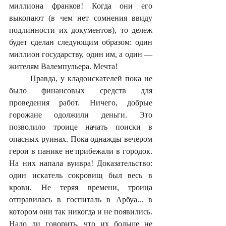
миллиона франков! Когда они его 
выкопают (в чем нет сомнения ввиду 
подлинности их документов), то дележ 
будет сделан следующим образом: один 
миллион государству, один им, а один — 
жителям Валемпульера. Мечта!
	Правда, у кладоискателей пока не 
было финансовых средств для 
проведения работ. Ничего, добрые 
горожане одолжили деньги. Это 
позволило троице начать поиски в 
опасных руинах. Пока однажды вечером 
герои в панике не прибежали в городок. 
На них напала вуивра! Доказательство: 
один искатель сокровищ был весь в 
крови. Не теряя времени, троица 
отправилась в госпиталь в Арбуа... в 
котором они так никогда и не появились. 
Надо ли говорить, что их больше не 