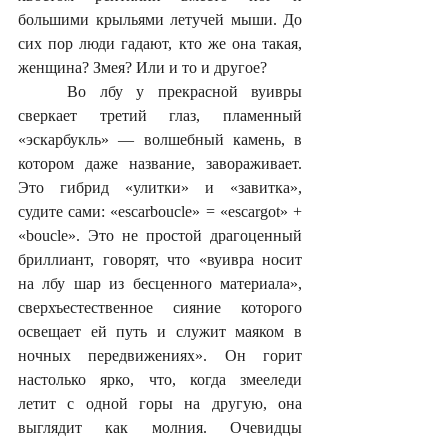
большими крыльями летучей мыши. До 
сих пор люди гадают, кто же она такая, 
женщина? Змея? Или и то и другое? 
	Во лбу у прекрасной вуивры 
сверкает третий глаз, пламенный 
«эскарбукль» — волшебный камень, в 
котором даже название, завораживает. 
Это гибрид «улитки» и «завитка», 
судите сами: «escarboucle» = «escargot» + 
«boucle». Это не простой драгоценный 
бриллиант, говорят, что «вуивра носит 
на лбу шар из бесценного материала», 
сверхъестественное сияние которого 
освещает ей путь и служит маяком в 
ночных передвижениях». Он горит 
настолько ярко, что, когда змееледи 
летит с одной горы на другую, она 
выглядит как молния. Очевидцы 