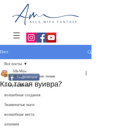
Пост
Все посты
Alla Miya
Все посты
17 июл. 2022 г.
6 мин. чтения
Поделиться
Кто такая вуивра?
история магии
волшебные создания
Знаменитые маги
волшебные места
алхимия