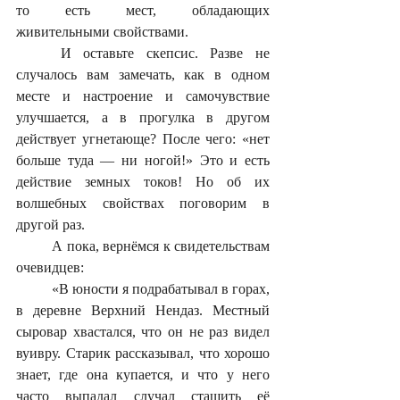
то есть мест, обладающих 
живительными свойствами. 
	И оставьте скепсис. Разве не 
случалось вам замечать, как в одном 
месте и настроение и самочувствие 
улучшается, а в прогулка в другом 
действует угнетающе? После чего: «нет 
больше туда — ни ногой!» Это и есть 
действие земных токов! Но об их 
волшебных свойствах поговорим в 
другой раз.
	А пока, вернёмся к свидетельствам 
очевидцев: 
	«В юности я подрабатывал в горах, 
в деревне Верхний Нендаз. Местный 
сыровар хвастался, что он не раз видел 
вуивру. Старик рассказывал, что хорошо 
знает, где она купается, и что у него 
часто выпадал случал стащить её 