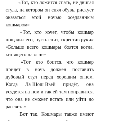
	«Тот, кто ложится спать, не двигая 
стула, на котором он снял обувь, рискует 
оказаться этой ночью оседланным 
кошмаром» 
	«Тот, кто хочет, чтобы кошмар 
пощадил его, пусть спит, скрестив руки» 
«Больше всего кошмары боятся котла, 
кипящего на огне» 
	«Тот, кто боится, что кошмар 
придет в ночь должен поставить 
дубовый стул перед хорошим огнем. 
Когда Ла-Шош-Вьей придёт, она 
усядется на нем и так ей там понравится, 
что она не сможет встать или уйти до 
рассвета»
	Вот так. Кошмары также имеют 
обыкновение, как и любые другие 
домашние духи, приходить и садиться у 
печи или очага. Так что если удастся 