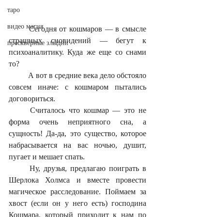
таро
видео магия
	Сегодня от кошмаров — в смысле 
страшных сновидений — бегут к 
прескверные злыдни
психоаналитику. Куда же еще со снами 
то?
	А вот в средние века дело обстояло 
совсем иначе: с кошмаром пытались 
договориться.
	Считалось что кошмар — это не 
форма очень неприятного сна, а 
сущность! Да-да, это существо, которое 
набрасывается на вас ночью, душит, 
пугает и мешает спать.
	Ну, друзья, предлагаю поиграть в 
Шерлока Холмса и вместе провести 
магическое расследование. Поймаем за 
хвост (если он у него есть) господина 
Кошмара, который приходит к нам по 