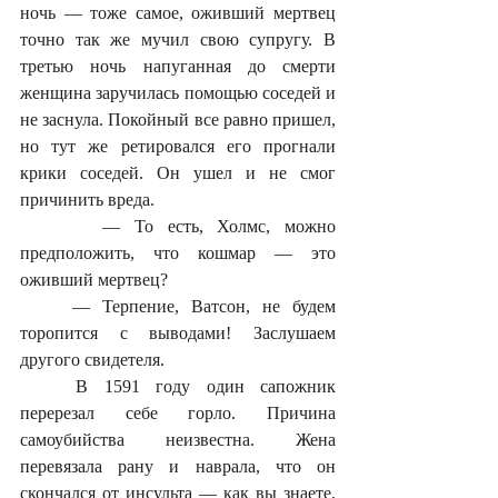
ночь — тоже самое, оживший мертвец 
точно так же мучил свою супругу. В 
третью ночь напуганная до смерти 
женщина заручилась помощью соседей и 
не заснула. Покойный все равно пришел, 
но тут же ретировался его прогнали 
крики соседей. Он ушел и не смог 
причинить вреда. 
	  — То есть, Холмс, можно 
предположить, что кошмар — это 
оживший мертвец?
	— Терпение, Ватсон, не будем 
торопится с выводами! Заслушаем 
другого свидетеля. 
	В 1591 году один сапожник 
перерезал себе горло. Причина 
самоубийства неизвестна. Жена 
перевязала рану и наврала, что он 
скончался от инсульта — как вы знаете, 