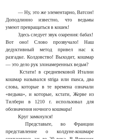
	— Ну, это же элементарно, Ватсон! 
Доподлинно известно, что ведьмы 
умеют превращаться в кошек!
	Здесь следует звук озарения: бабах!
Вот оно! Слово прозвучало! Наш 
дедуктивный метод привел нас к 
разгадке. Колдовство! Выходит, кошмар 
— это дело рук злонамеренных ведьм?
	Кстати! в средневековой Италии 
кошмар назывался striga или masca, два 
слова, которые в те времена означали 
«ведьма», и которые, кстати, Жерве из 
Тилбери в 1210 г. использовал для 
обозначения ночного кошмара!
	Круг замкнулся! 
	Представьте, во Франции 
представление о колдуне-кошмаре 
сохранялось аж до 20 века. В Верхних 