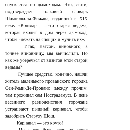
спускается по дымоходам. Что, стати, 
подтверждает толковый словарь 
Шампольона-Фижака, изданный в XIX 
веке. «Кошмар — это старая ведьма, 
которая входит в дом через дымоход, 
чтобы «лежать на спящих и мучить их». 
	—Итак, Ватсон, виновного, а 
точнее виновницу, мы вычислили. Но 
как же уберечься от визитов этой старой 
ведьмы?
	Лучшее средство, конечно, нашли 
житель маленького прованского городка 
Сен-Реми-Де-Прованс (между прочим, 
там проживал сам Нострадамус). В день 
весеннего равноденствия горожане 
устраивают пышный карнавал, чтобы 
задобрить Старуху Шош.
	Карнавал — это круто!
	Ну а как быть, если на дворе 