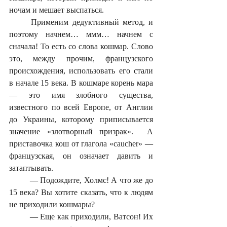
ночам и мешает выспаться.
	Применим дедуктивный метод, и 
поэтому начнем… ммм… начнем с 
сначала! То есть со слова кошмар. Слово 
это, между прочим, французского 
происхождения, использовать его стали 
в начале 15 века. В кошмаре корень мара 
— это имя злобного существа, 
известного по всей Европе, от Англии 
до Украины, которому приписывается 
значение «злотворный призрак».  А 
приставочка кош от глагола «caucher» — 
французская, он означает давить и 
затаптывать. 
	— Подождите, Холмс! А что же до 
15 века? Вы хотите сказать, что к людям 
не приходили кошмары? 
	— Еще как приходили, Ватсон! Их 